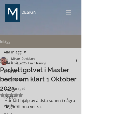
DESIGN
Inlägg
Alla inlägg
Mikael Davidson
Alla inlägg
6 okt. 2025
1 min läsning
Parkettgolvet i Master
Diverse
bedroom klart 1 Oktober
Pumphuset
2025
Nya Garaget
Betygsatt till NaN av 5 stjärnor.
Torpet
Har fått hjälp av äldsta sonen i några 
Växthuset
dagar denna vecka.