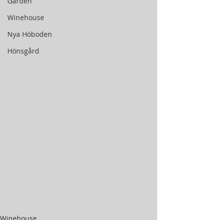
Gården
Winehouse
Nya Höboden
Hönsgård
Winehouse