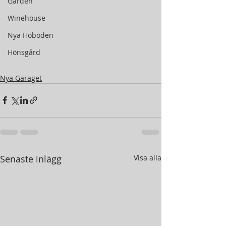
Gården
Winehouse
Nya Höboden
Hönsgård
Nya Garaget
Senaste inlägg
Visa alla