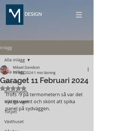
DESIGN
Inlägg
Alla inlägg
Mikael Davidson
Alla inlägg
14 feb. 2024
1 min läsning
Garaget 11 Februari 2024
Diverse
Betygsatt till NaN av 5 stjärnor.
Pumphuset
Trots -9 på termometern så var det 
riktigt varmt och skönt att spika 
Nya Garaget
panel på sydväggen.
Torpet
Växthuset