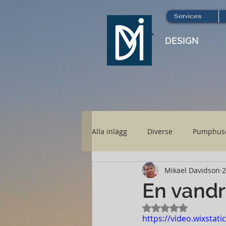
Services
DESIGN
Alla inlägg
Diverse
Pumphus
Mikael Davidson
2
Nya Höboden
Hönsgård
En vandri
Betygsatt till NaN 
https://video.wixsta