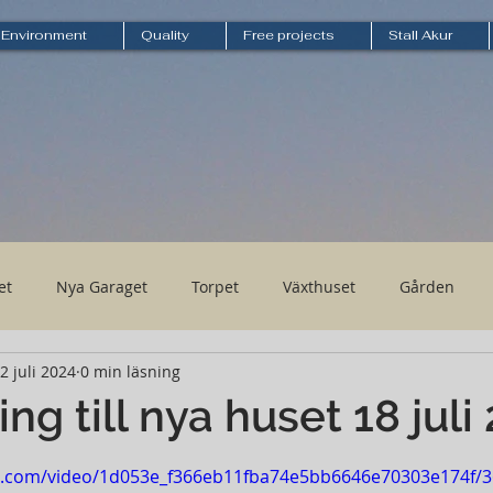
Environment
Quality
Free projects
Stall Akur
et
Nya Garaget
Torpet
Växthuset
Gården
2 juli 2024
0 min läsning
ng till nya huset 18 juli
av 5 stjärnor.
tic.com/video/1d053e_f366eb11fba74e5bb6646e70303e174f/