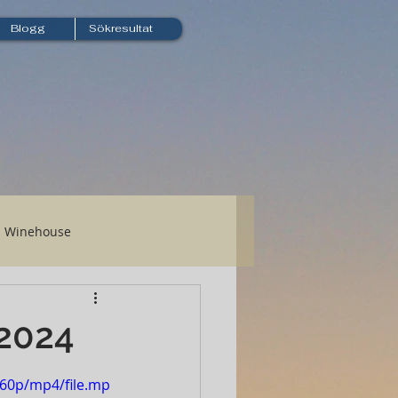
Blogg
Sökresultat
Winehouse
 2024
360p/mp4/file.mp