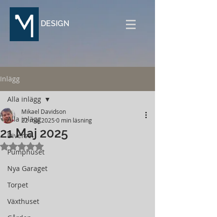
DESIGN
Inlägg
Alla inlägg
Mikael Davidson
Alla inlägg
22 maj 2025
0 min läsning
21 Maj 2025
Diverse
Betygsatt till NaN av 5 stjärnor.
Pumphuset
Nya Garaget
Torpet
Växthuset