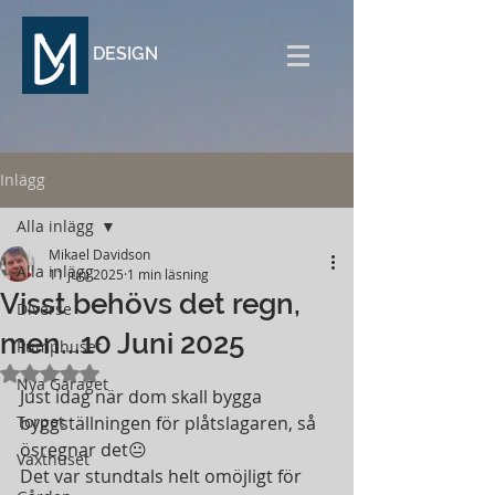
DESIGN
Inlägg
Alla inlägg
Mikael Davidson
Alla inlägg
11 juni 2025
1 min läsning
Visst behövs det regn,
Diverse
men...10 Juni 2025
Pumphuset
Betygsatt till NaN av 5 stjärnor.
Nya Garaget
Just idag när dom skall bygga 
Torpet
byggställningen för plåtslagaren, så 
ösregnar det😐
Växthuset
Det var stundtals helt omöjligt för 