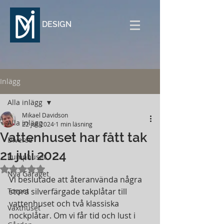
DESIGN
Inlägg
Alla inlägg
Mikael Davidson
Alla inlägg
22 juli 2024
1 min läsning
Vattenhuset har fått tak
Diverse
21 juli 2024
Pumphuset
Betygsatt till NaN av 5 stjärnor.
Nya Garaget
Vi beslutade att återanvända några 
Torpet
stora silverfärgade takplåtar till 
vattenhuset och två klassiska 
Växthuset
nockplåtar. Om vi får tid och lust i 