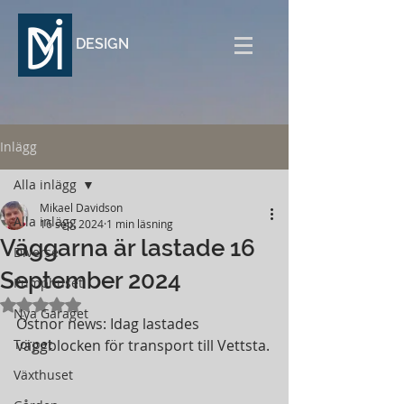
DESIGN
Inlägg
Alla inlägg
Mikael Davidson
Alla inlägg
16 sep. 2024
1 min läsning
Väggarna är lastade 16
Diverse
September 2024
Pumphuset
Betygsatt till NaN av 5 stjärnor.
Nya Garaget
Östnor news: Idag lastades 
Torpet
väggblocken för transport till Vettsta.
Växthuset