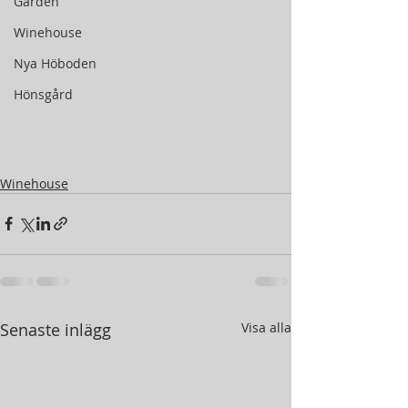
Gården
Winehouse
Nya Höboden
Hönsgård
Winehouse
Senaste inlägg
Visa alla