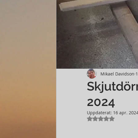
Mikael Davidson
1
Skjutdör
2024
Uppdaterat:
16 apr. 202
Betygsatt till NaN 