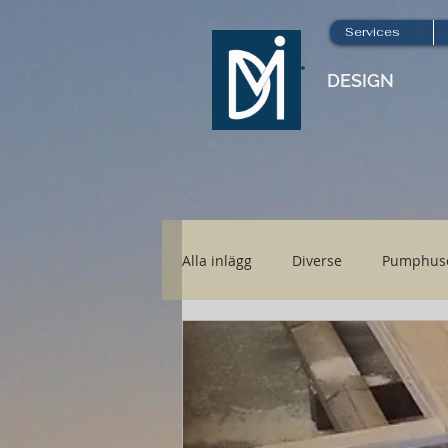
Services
DESIGN
Alla inlägg
Diverse
Pumphus
Nya Höboden
Hönsgård