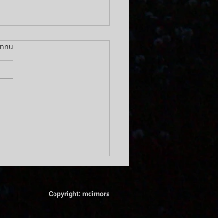
r.
ännu
 fiasko till framgång 20
ember 2025
Copyright: mdimora