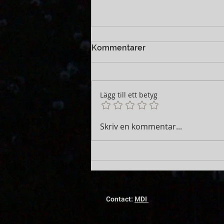
Kommentarer
Lägg till ett betyg
07.30 Söndag 23 November
Skriv en kommentar...
2025
Contact:
MDI