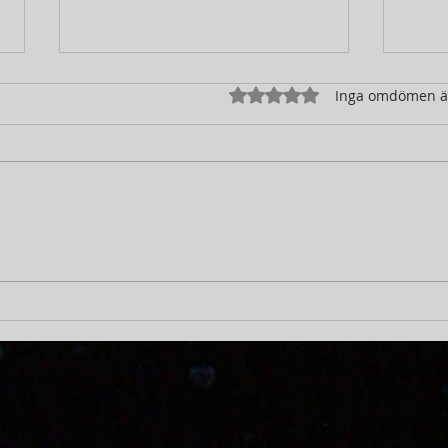
Betygsatt till 0 av 5 stjärno
Inga omdömen 
Utsikt från kontoret 20
Från
November 2025
Nov