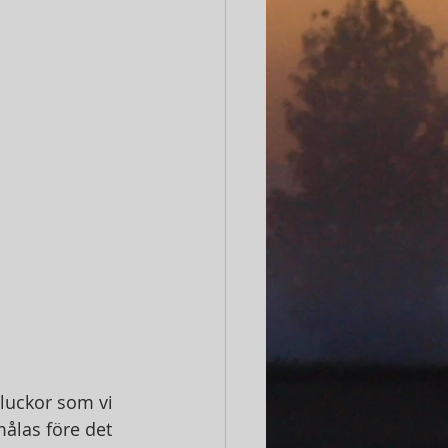
tluckor som vi 
ålas före det 