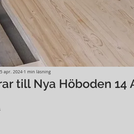
5 apr. 2024
1 min läsning
rar till Nya Höboden 14 A
4
av 5 stjärnor.