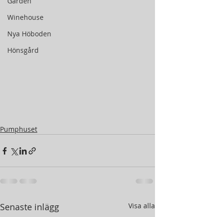
Gården
Winehouse
Nya Höboden
Hönsgård
Pumphuset
Senaste inlägg
Visa alla