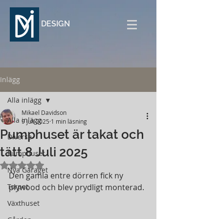
DESIGN
Inlägg
Alla inlägg
Mikael Davidson
Alla inlägg
9 juli 2025
1 min läsning
Pumphuset är takat och
Diverse
tätt 8 Juli 2025
Pumphuset
Betygsatt till NaN av 5 stjärnor.
Nya Garaget
Den gamla entre dörren fick ny 
Torpet
plywood och blev prydligt monterad.
Växthuset