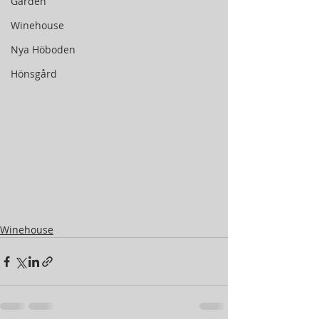
Gården
Winehouse
Nya Höboden
Hönsgård
Winehouse