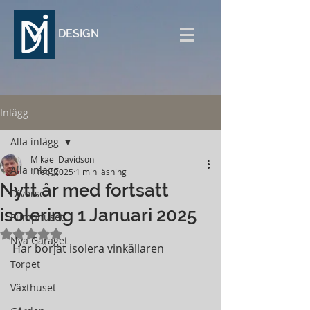
DESIGN
Inlägg
Alla inlägg
Mikael Davidson
Alla inlägg
1 feb. 2025
1 min läsning
Nytt år med fortsatt
Diverse
isolering 1 Januari 2025
Pumphuset
Betygsatt till NaN av 5 stjärnor.
Nya Garaget
Har börjat isolera vinkällaren
Torpet
Växthuset