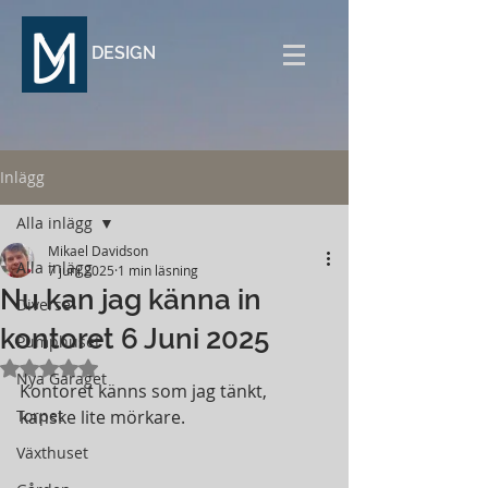
DESIGN
Inlägg
Alla inlägg
Mikael Davidson
Alla inlägg
7 juni 2025
1 min läsning
Nu kan jag känna in
Diverse
kontoret 6 Juni 2025
Pumphuset
Betygsatt till NaN av 5 stjärnor.
Nya Garaget
Kontoret känns som jag tänkt, 
Torpet
kanske lite mörkare.
Växthuset