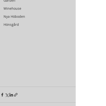
Gården
Winehouse
Nya Höboden
Hönsgård