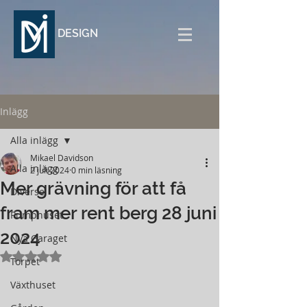
DESIGN
Inlägg
Alla inlägg
Mikael Davidson
Alla inlägg
2 juli 2024
0 min läsning
Mer grävning för att få
Diverse
fram mer rent berg 28 juni
Pumphuset
2024
Nya Garaget
Betygsatt till NaN av 5 stjärnor.
Torpet
Växthuset