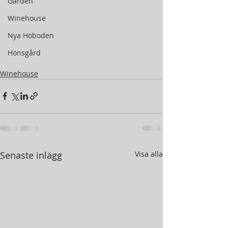
Gården
Winehouse
Nya Höboden
Hönsgård
Winehouse
Senaste inlägg
Visa alla