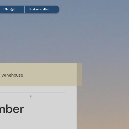
Blogg
Sökresultat
Winehouse
mber