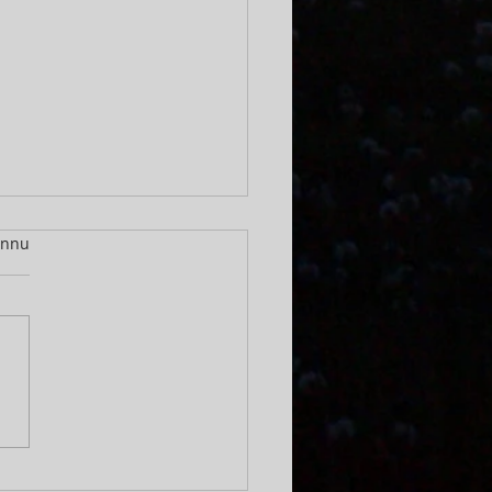
r.
ännu
mmar senare...17
ember 2025