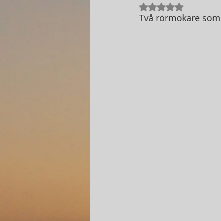
Betygsatt till NaN 
Två rörmokare som sk