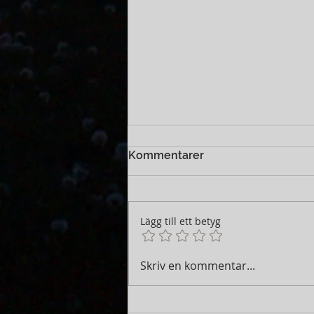
Kommentarer
Lägg till ett betyg
07.30 Söndag 23 November
Skriv en kommentar...
2025