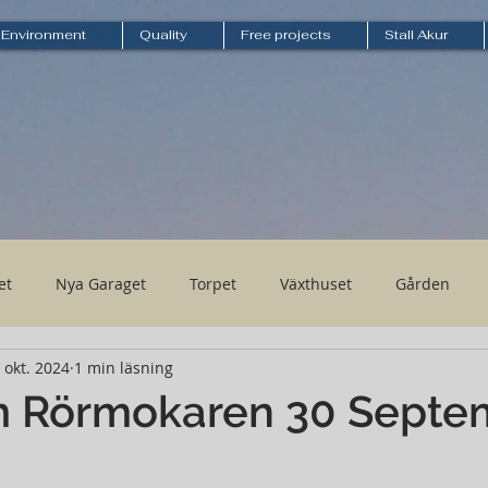
Environment
Quality
Free projects
Stall Akur
et
Nya Garaget
Torpet
Växthuset
Gården
 okt. 2024
1 min läsning
m Rörmokaren 30 Septe