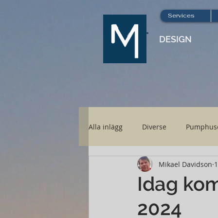
Services
DESIGN
Alla inlägg
Diverse
Pumphus
Mikael Davidson
1
Nya Höboden
Hönsgård
Idag ko
2024