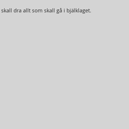
av 5 stjärnor.
all dra allt som skall gå i bjälklaget. 