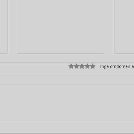
Betygsatt till 0 av 5 stjärno
Inga omdömen 
Utsikt från kontoret 20
4 ti
November 2025
Nov