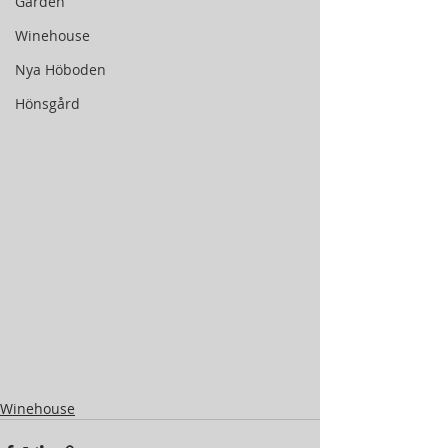
Gården
Winehouse
Nya Höboden
Hönsgård
Winehouse