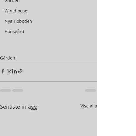
Gården
Winehouse
Nya Höboden
Hönsgård
Gården
Senaste inlägg
Visa alla