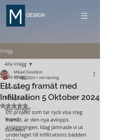
DESIGN
Inlägg
Alla inlägg
Mikael Davidson
Alla inlägg
13 okt. 2024
1 min läsning
Ett steg framåt med
Diverse
Infiltration 5 Oktober 2024
Pumphuset
Betygsatt till NaN av 5 stjärnor.
Nya Garaget
Ett projekt som tar ryck visa steg 
Torpet
framåt, är den nya avlopps 
anläggningen. Idag jämnade vi ut 
Växthuset
underlaget till infiltrations bädden