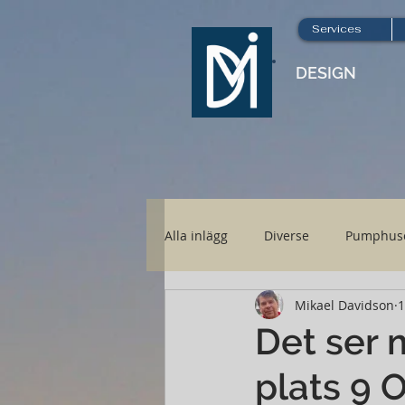
Services
DESIGN
Alla inlägg
Diverse
Pumphus
Mikael Davidson
1
Nya Höboden
Hönsgård
Det ser 
plats 9 