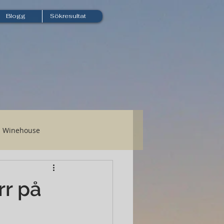
Blogg
Sökresultat
Winehouse
rr på