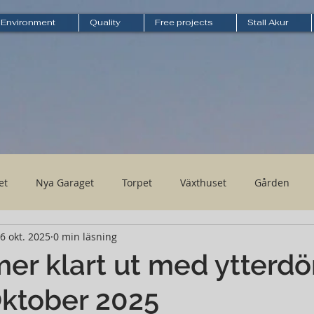
Environment
Quality
Free projects
Stall Akur
et
Nya Garaget
Torpet
Växthuset
Gården
6 okt. 2025
0 min läsning
mer klart ut med ytterdö
Oktober 2025