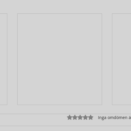
Betygsatt till 0 av 5 stjärno
Inga omdömen 