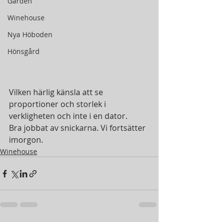
Gården
Winehouse
Nya Höboden
Hönsgård
Vilken härlig känsla att se 
proportioner och storlek i 
verkligheten och inte i en dator.
Bra jobbat av snickarna. Vi fortsätter 
imorgon.
Winehouse