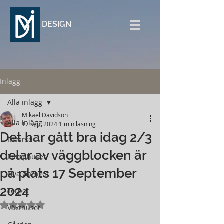
DESIGN
Inlägg
Alla inlägg
Mikael Davidson
Alla inlägg
17 sep. 2024
1 min läsning
Det har gått bra idag 2/3
Diverse
delar av väggblocken är
Pumphuset
på plats 17 September
Nya Garaget
2024
Torpet
Betygsatt till NaN av 5 stjärnor.
Växthuset