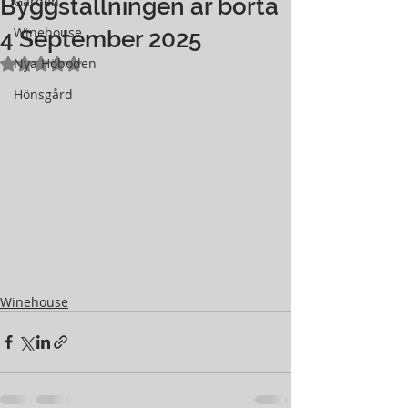
Byggställningen är borta
Gården
Winehouse
4 September 2025
Betygsatt till NaN av 5 stjärnor.
Nya Höboden
Hönsgård
Winehouse