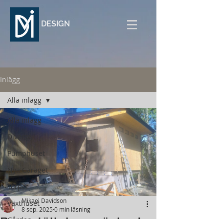
DESIGN
Inlägg
Alla inlägg
Alla inlägg
Diverse
Pumphuset
Nya Garaget
Torpet
Mikael Davidson
Växthuset
8 sep. 2025
0 min läsning