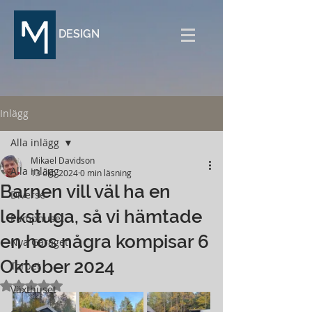
DESIGN
Inlägg
Alla inlägg
Mikael Davidson
Alla inlägg
13 okt. 2024
0 min läsning
Barnen vill väl ha en
Diverse
lekstuga, så vi hämtade
Pumphuset
en hos några kompisar 6
Nya Garaget
Oktober 2024
Torpet
Betygsatt till NaN av 5 stjärnor.
Växthuset